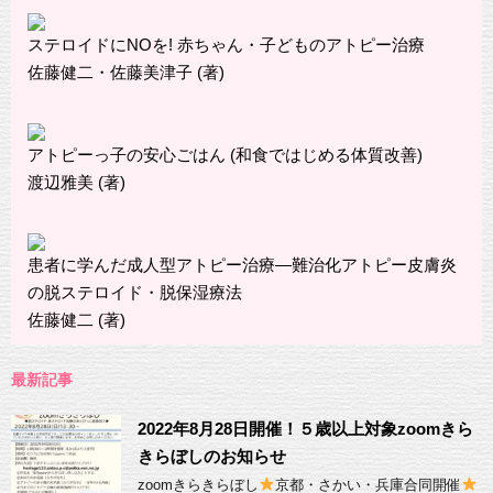
ステロイドにNOを! 赤ちゃん・子どものアトピー治療
佐藤健二・佐藤美津子 (著)
アトピーっ子の安心ごはん (和食ではじめる体質改善)
渡辺雅美 (著)
患者に学んだ成人型アトピー治療―難治化アトピー皮膚炎
の脱ステロイド・脱保湿療法
佐藤健二 (著)
最新記事
2022年8月28日開催！５歳以上対象zoomきら
きらぼしのお知らせ
zoomきらきらぼし
京都・さかい・兵庫合同開催