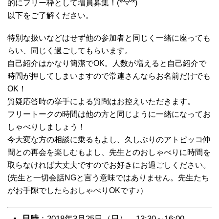
的にフリー枠として増員募集！(*⁰▿⁰*)
以下をご了解ください。
特別な扱いなどはせず他の参加者と同じく一緒に座っても
らい、同じく過ごしてもらいます。
自己紹介はかなり簡潔でOK。人数が増えると自己紹介で
時間が押してしまいますので常連さんならお名前だけでも
OK！
質疑応答時の挙手による質問はお控えいただきます。
フリートークの時間は他の方と同じように一緒になってお
しゃべりしましょう！
今大変な方の相談に乗るもよし、久しぶりのアトピッコ仲
間との再会を楽しむもよし、先生とのおしゃべりに時間を
取らなければ大丈夫ですのでお好きにお過ごしください。
(先生と一切会話NGと言う意味ではありません。先生たち
がお手隙でしたらおしゃべりOKです♪）
日時
：2018年3月25日（日） 13:30～16:00