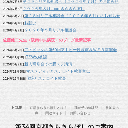
第２９回リアル相談会（２０２６年７月）のお知らせ
2026年7月3日
２０２６年８月zoomきらきらぼし
2026年7月3日
第２８回リアル相談会（２０２６年６月）のお知らせ
2026年5月25日
お願い
2026年5月18日
２０２６年５月リアル相談会
2026年4月21日
佐藤健二先生（阪南中央病院）のブログ最新記事
アトピックの第60回アトピー性皮膚炎ＷＥＢ講演会
2026年5月23日
TSWの承認
2025年11月28日
新人研修会での脱ステ講演
2025年5月21日
マスメディアとステロイド軟膏宣伝
2024年12月30日
化粧とステロイド軟膏
2024年12月30日
HOME
京都きらきらぼしとは？
我が子の体験記
参加者の
声
関連サイト
お問い合わせ
第34回京都きらきらぼしのご案内